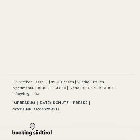
Dr.-Streiter-Gasse 31 | 39100 Bozen | Südtirol - Italien
Apartments: +39 338 39 81 240
|
Bistro: +39 0471 1800 384
|
info@bogen.bz
IMPRESSUM
|
DATENSCHUTZ
|
PRESSE
|
MWST.NR. 02853250211