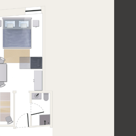
n von
Holztür
t Leben.
Stunden. Die
zu bleiben.
useen und
 Im Herzen