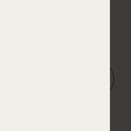
Apartment für 1-4 Personen
BLAU
 sich die Wolken am Himmel
anfühlen? Federweich,
egsam, behaglich. Wie Blau.