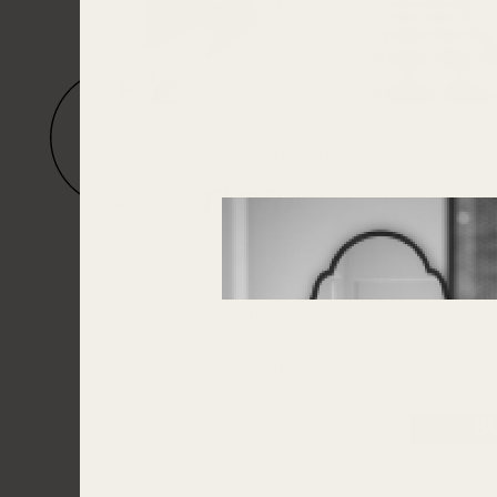
Apartment für 1-6 Personen
FLORA
Flora ist großzügig und verspie
echte Frohnatur. Hier prosten 
gesellige Urlaubsträume zu.
Details
ANFRAGEN
B