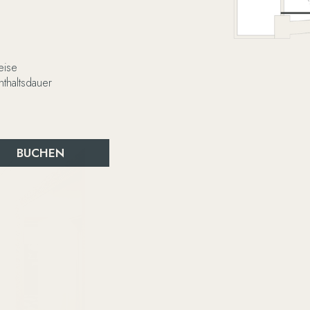
eise
nthaltsdauer
BUCHEN