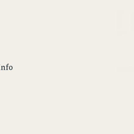
Info
Wie
anschmi