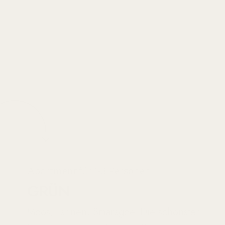
ANFR
Apartment für 1-3 Personen
GRÜN
Moos, Tannen, Smaragde. Die schönsten