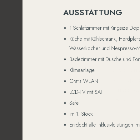
AUSSTATTUNG
1 Schlafzimmer mit Kingsize Dop
Küche mit Kühlschrank, Herdplatt
Die 
Wasserkocher und Nespresso-M
histor
schwing
Badezimmer mit Dusche und Fö
Stilvoll un
Klimaanlage
Zeit tropf
Gratis WLAN
Indes lo
LCD-TV mit SAT
Geschäfte
Safe
Im 1. Stock
Entdeckt alle
Inklusivleistungen
im