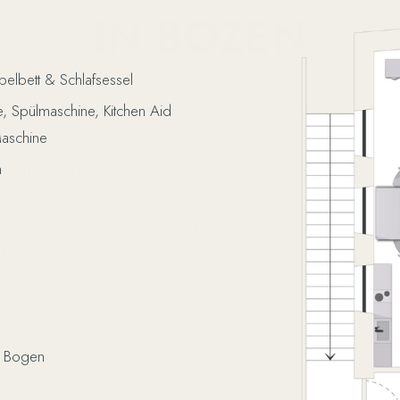
IN BOZEN
pelbett & Schlafsessel
e, Spülmaschine, Kitchen Aid
knarzende Treppe hinauf und plötzlich fort. Umgebe
aschine
ischen Mauern vergeht die Welt draußen. Die antike 
t auf in farbenfrohe Glücksmomente. Der Raum atme
n
d verträumt, behaglich und raffiniert verrinnen die 
t gemächlich vor sich hin und am schönsten wäre es, 
ckt das rege Treiben in den Straßen, im
Bistro
, in M
n. Vor die Tür treten und schon angekommen sein.
der Stadt. Im Zentrum von Bozen.
 Bogen