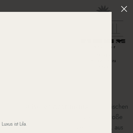
In fünf
stilvollen Apartments
in historischen
Mauern warten das kleine Glück und große
uxus ist Lila.
Gefühle. So wird aus Schlafen Wohnen, aus