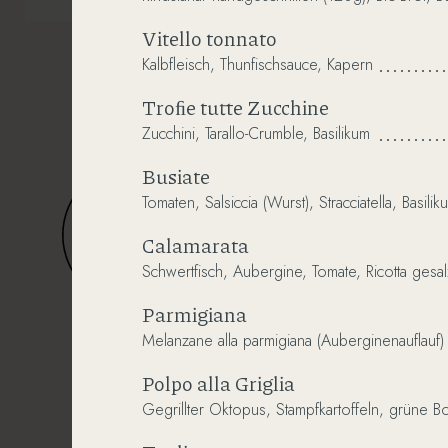
Vitello tonnato
Kalbfleisch,
Thunfischsauce,
Kapern
Troﬁe tutte Zucchine
Zucchini,
Tarallo-Crumble,
Basilikum
Busiate
Tomaten,
Salsiccia
(Wurst),
Stracciatella,
Basilik
Calamarata
Schwertfisch,
Aubergine,
Tomate,
Ricotta
gesal
Speisekarte
Parmigiana
Melanzane
alla
parmigiana
(Auberginenauflauf)
Polpo alla Griglia
Gegrillter
Oktopus,
Stampfkartoffeln,
grüne
B