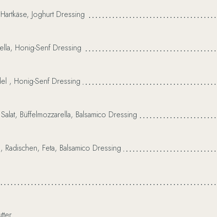
Hartkäse,
Joghurt
Dressing
lla,
Honig-Senf
Dressing
el
,
Honig-Senf
Dressing
Salat,
Büffelmozzarella,
Balsamico
Dressing
,
Radischen,
Feta,
Balsamico
Dressing
Ei
Br
Das
pochiert, die
Suppen
und raffinierte
italienische
gemütlich
tter