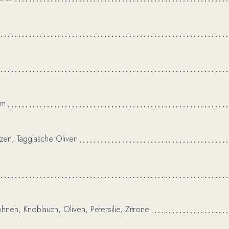
beste Parmigiana
weit 
Gesellig an der langen T
Was darf
Holztischchen.
um
zen,
Taggiasche
Oliven
ohnen,
Knoblauch,
Oliven,
Petersilie,
Zitrone