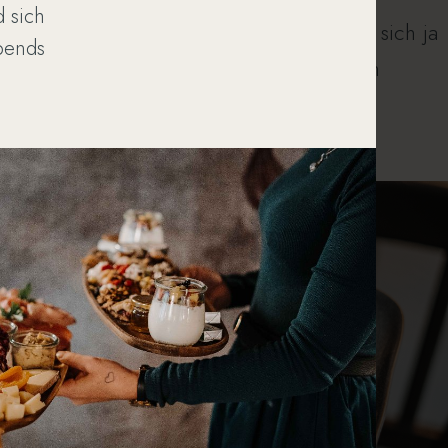
 sich
Feinsten
. Und ein Lächeln. Man gönnt sich ja
bends
sonst nichts.
Regional, schnell, gut,
im
Herzen von Bozen. Wohl bekomm’s.