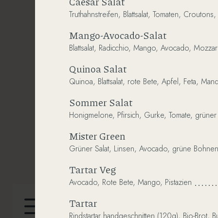
Caesar Salat
Truthahnstreifen,
Blattsalat,
Tomaten,
Croutons, 
Mango-Avocado-Salat
Blattsalat,
Radicchio,
Mango,
Avocado,
Mozzare
Quinoa Salat
Quinoa,
Blattsalat,
rote
Bete,
Apfel,
Feta,
Mand
Sommer Salat
Honigmelone,
Pfirsich,
Gurke,
Tomate,
grüner
Mister Green
Grüner
Salat,
Linsen,
Avocado,
grüne
Bohnen
Tartar Veg
Avocado,
Rote
Bete,
Mango,
Pistazien
Tartar
Rindstartar
handgeschnitten
(120g),
Bio-Brot,
Bu