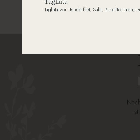
Tagliata
Tagliata
vom
Rinderfilet,
Salat,
Kirschtomaten,
G
Nach
st