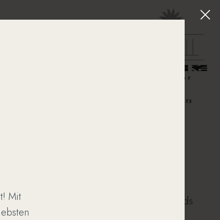
t! Mit
Frühstücken
bis elf. Mittags und abends
iebsten
kredenzen wir
Wohlfühlessen vom