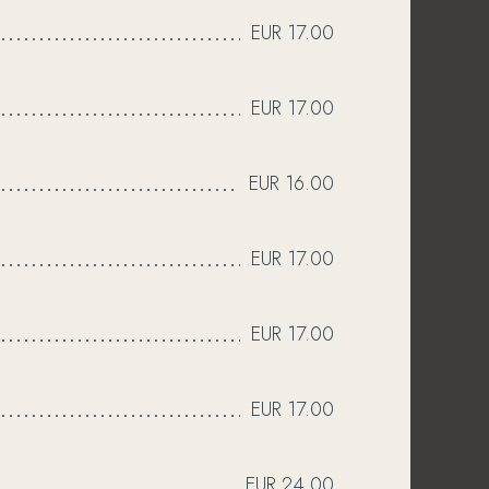
EUR 17.00
EUR 17.00
EUR 16.00
EUR 17.00
EUR 17.00
ötchen
warm. Herzhafte
EUR 17.00
Salate
on the go. Oder
 Hausmannskost
und die
EUR 24.00