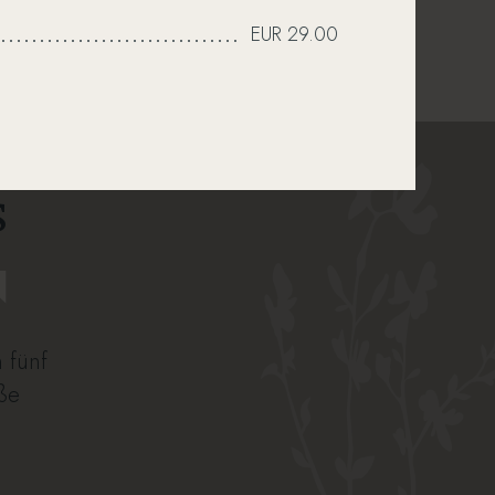
EUR 29.00
s
N
 fünf
oße